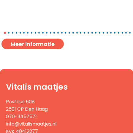
Meer informatie
Vitalis maatjes
Postbus 608
2501 CP Den Haag
070-3457571
info@vitalismaatjes.nl
KvK 40412277