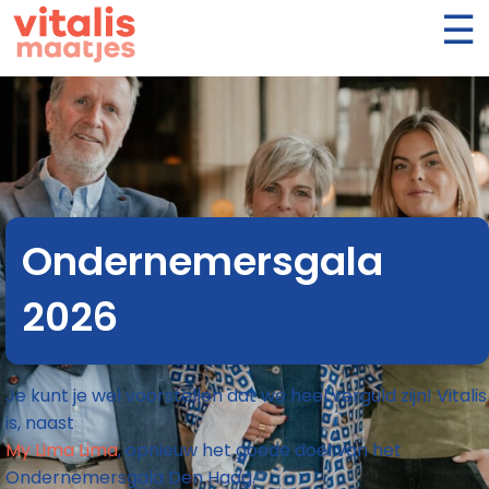
Ondernemersgala
2026
Je kunt je wel voorstellen dat we heel verguld zijn! Vitalis
is, naast
My Lima Lima
, opnieuw het goede doel van het
Ondernemersgala Den Haag.