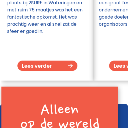
plaats bij 2SUR5 in Wateringen en
een groot fes
met ruim 75 maatjes was het een
ondernemers
fantastische opkomst. Het was
goede doelen
prachtig weer en al snel zat de
organisators
sfeer er goed in.
Lees verder
Lees 
Alleen
op de wereld