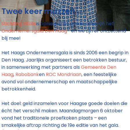
Twee keer mazzel!
Stichting Vitalis
is opnieuw het goede doel van het
Ondernemersgala Den Haag
– en we zijn er ontzettend
blij mee!
Het Haags Ondernemersgala is sinds 2006 een begrip in
Den Haag. Jaarlijks organiseert een betrokken bestuur,
in samenwerking met partners als
Gemeente Den
Haag
,
Rabobank
en
ROC Mondriaan
, een feestelijke
avond vol ondernemerschap en maatschappelijke
betrokkenheid.
Het doel: geld inzamelen voor Haagse goede doelen die
écht het verschil maken. Maandagmorgen 6 oktober
vond het traditionele proefkoken plaats – een
smakelijke aftrap richting de 19e editie van het gala.