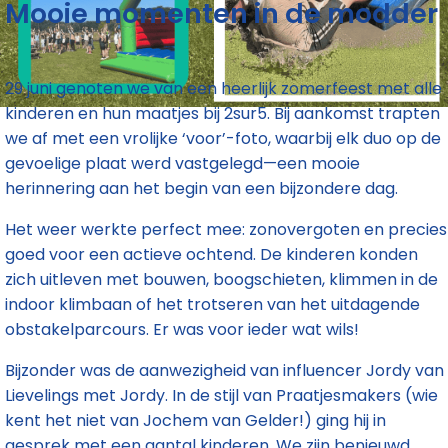
Mooie momenten in de modder
29 juni genoten we van een heerlijk zomerfeest met alle
kinderen en hun maatjes bij 2sur5. Bij aankomst trapten
we af met een vrolijke ‘voor’-foto, waarbij elk duo op de
gevoelige plaat werd vastgelegd—een mooie
herinnering aan het begin van een bijzondere dag.
Het weer werkte perfect mee: zonovergoten en precies
goed voor een actieve ochtend. De kinderen konden
zich uitleven met bouwen, boogschieten, klimmen in de
indoor klimbaan of het trotseren van het uitdagende
obstakelparcours. Er was voor ieder wat wils!
Bijzonder was de aanwezigheid van influencer Jordy van
Lievelings met Jordy. In de stijl van Praatjesmakers (wie
kent het niet van Jochem van Gelder!) ging hij in
gesprek met een aantal kinderen. We zijn benieuwd