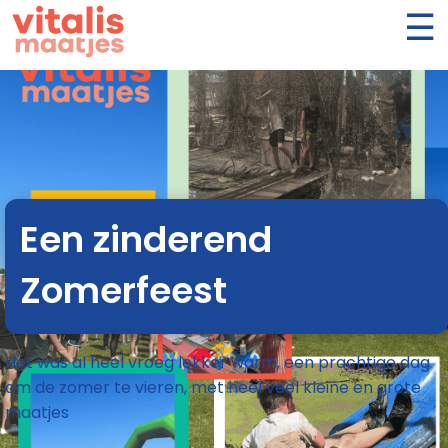
Een zinderend
Zomerfeest
Het was al heel vroeg lekker warm, een prachtige dag
om de zomer te vieren, met heel veel kleine en grote
maatjes